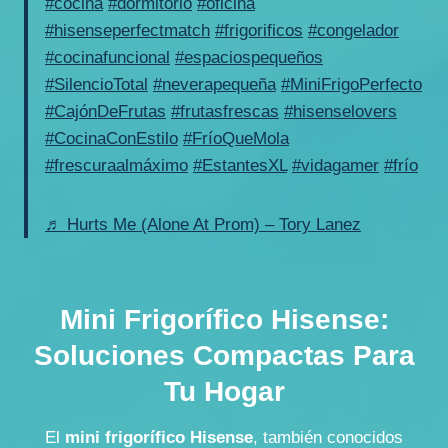
#cocina
#dormitorio
#oficina
#hisenseperfectmatch
#frigorificos
#congelador
#cocinafuncional
#espaciospequeños
#SilencioTotal
#neverapequeña
#MiniFrigoPerfecto
#CajónDeFrutas
#frutasfrescas
#hisenselovers
#CocinaConEstilo
#FríoQueMola
#frescuraalmáximo
#EstantesXL
#vidagamer
#frío
♬ Hurts Me (Alone At Prom) – Tory Lanez
Mini Frigorífico Hisense:
Soluciones Compactas Para
Tu Hogar
El
mini frigorífico Hisense
, también conocidos