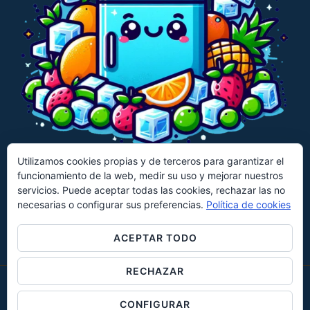
Utilizamos cookies propias y de terceros para garantizar el
funcionamiento de la web, medir su uso y mejorar nuestros
CECOTEC
CANDY
HISENSE
servicios. Puede aceptar todas las cookies, rechazar las no
necesarias o configurar sus preferencias.
Política de cookies
KLARSTEIN
UNIVERSALBLUE
EVVO
KESSER
ACEPTAR TODO
RECHAZAR
© 2026 Mini Frigoríficos Creada por
Navagart Design
CONFIGURAR