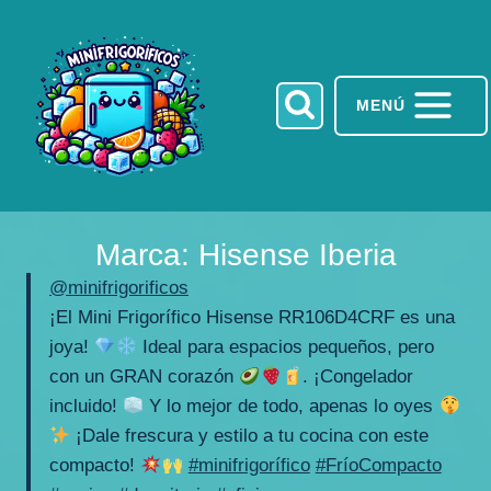
Saltar
al
contenido
MENÚ
Marca:
Hisense Iberia
@minifrigorificos
¡El Mini Frigorífico Hisense RR106D4CRF es una
joya!
Ideal para espacios pequeños, pero
con un GRAN corazón
. ¡Congelador
incluido!
Y lo mejor de todo, apenas lo oyes
¡Dale frescura y estilo a tu cocina con este
compacto!
#minifrigorífico
#FríoCompacto