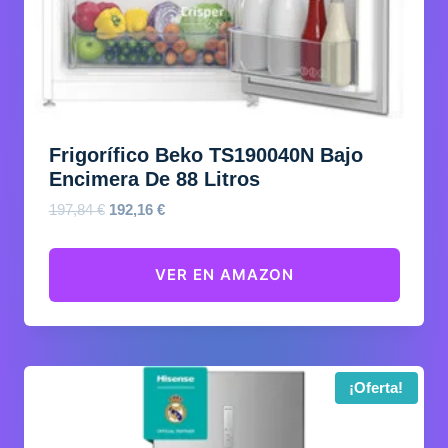
Frigorífico Beko TS190040N Bajo
Encimera De 88 Litros
El
El
197,84
€
192,16
€
precio
precio
original
actual
VER EN AMAZON
era:
es:
197,84 €.
192,16 €.
¡Oferta!