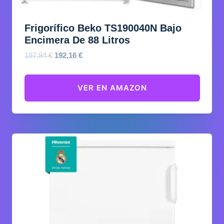
Frigorífico Beko TS190040N Bajo
Encimera De 88 Litros
El
El
197,84
€
192,16
€
precio
precio
original
actual
VER EN AMAZON
era:
es:
197,84 €.
192,16 €.