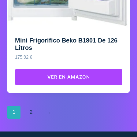
Mini Frigorifico Beko B1801 De 126
Litros
175,92
€
VER EN AMAZON
1
2
→