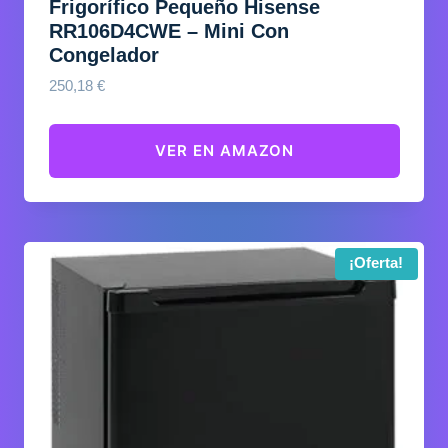
Frigorífico Pequeño Hisense
RR106D4CWE – Mini Con
Congelador
250,18
€
VER EN AMAZON
¡Oferta!