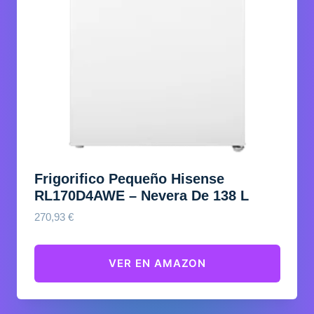
Frigorifico Pequeño Hisense
RL170D4AWE – Nevera De 138 L
270,93
€
VER EN AMAZON