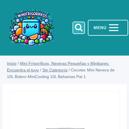
Saltar
al
contenido
MENÚ
Inicio
/
Mini Frigoríficos, Neveras Pequeñas y Minibares:
Encuentra el tuyo
/
Sin Categoría
/
Cecotec Mini Nevera de
10L Bolero MiniCooling 10L Bahamas Pat 1