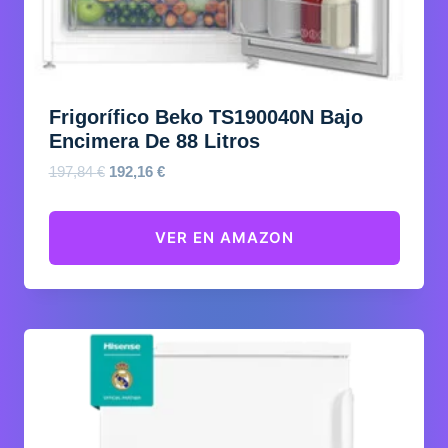
Frigorífico Beko TS190040N Bajo
Encimera De 88 Litros
El
El
197,84
€
192,16
€
precio
precio
original
actual
VER EN AMAZON
era:
es:
197,84 €.
192,16 €.