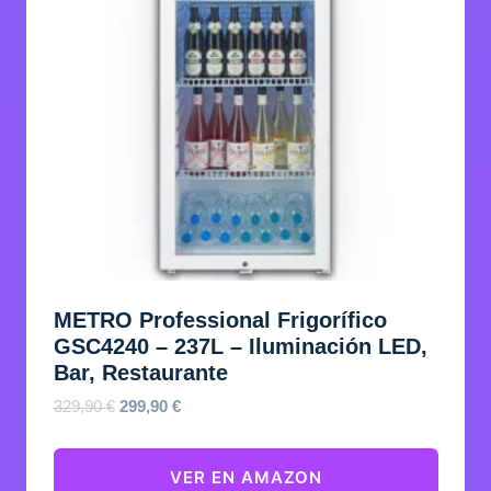
METRO Professional Frigorífico
GSC4240 – 237L – Iluminación LED,
Bar, Restaurante
El
El
329,90
€
299,90
€
precio
precio
original
actual
VER EN AMAZON
era:
es: