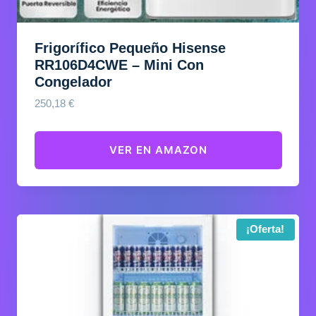
Frigorífico Pequeño Hisense
RR106D4CWE – Mini Con
Congelador
250,18
€
VER EN AMAZON
¡Oferta!