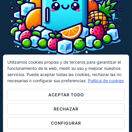
Utilizamos cookies propias y de terceros para garantizar el
funcionamiento de la web, medir su uso y mejorar nuestros
CECOTEC
CANDY
HISENSE
servicios. Puede aceptar todas las cookies, rechazar las no
necesarias o configurar sus preferencias.
Política de cookies
KLARSTEIN
UNIVERSALBLUE
EVVO
KESSER
ACEPTAR TODO
RECHAZAR
© 2026 Mini Frigoríficos Creada por
Navagart Design
CONFIGURAR