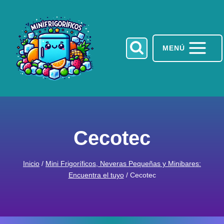
Saltar
al
contenido
MENÚ
Cecotec
Inicio
/
Mini Frigoríficos, Neveras Pequeñas y Minibares:
Encuentra el tuyo
/
Cecotec