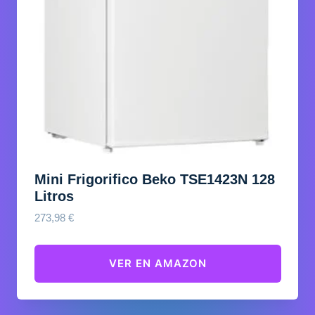
Mini Frigorifico Beko TSE1423N 128
Litros
273,98
€
VER EN AMAZON