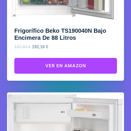
Frigorífico Beko TS190040N Bajo
Encimera De 88 Litros
El
El
197,84
€
192,16
€
precio
precio
original
actual
VER EN AMAZON
era:
es:
197,84 €.
192,16 €.