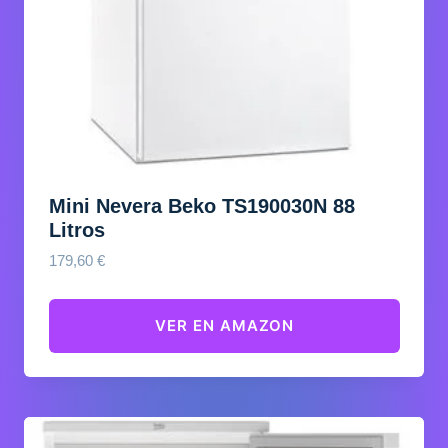
Mini Nevera Beko TS190030N 88
Litros
179,60
€
VER EN AMAZON