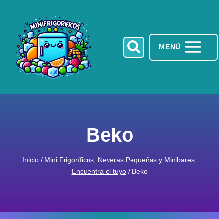
Saltar
al
contenido
MENÚ
Beko
Inicio
/
Mini Frigoríficos, Neveras Pequeñas y Minibares:
Encuentra el tuyo
/
Beko