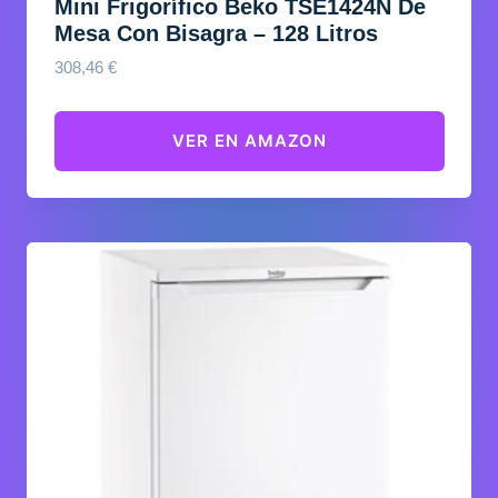
Mini Frigorífico Beko TSE1424N De
Mesa Con Bisagra – 128 Litros
308,46
€
VER EN AMAZON