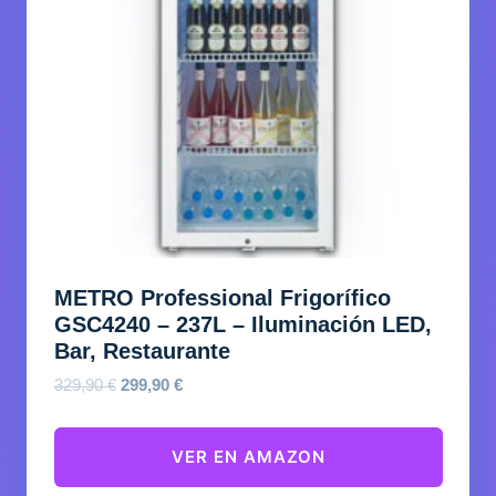
METRO Professional Frigorífico
GSC4240 – 237L – Iluminación LED,
Bar, Restaurante
El
El
329,90
€
299,90
€
precio
precio
original
actual
VER EN AMAZON
era:
es:
329,90 €.
299,90 €.