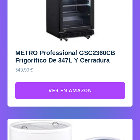
METRO Professional GSC2360CB
Frigorífico De 347L Y Cerradura
549,90
€
VER EN AMAZON