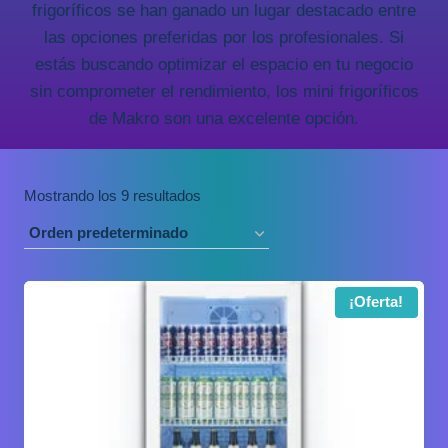
frigoríficos se han ganado un lugar destacado entre
las opciones preferidas por los profesionales. Si
estás buscando optimizar el espacio en tu negocio
sin comprometer el rendimiento, los mini frigoríficos
de Makro son una excelente opción.
Mostrando los 9 resultados
¡Oferta!