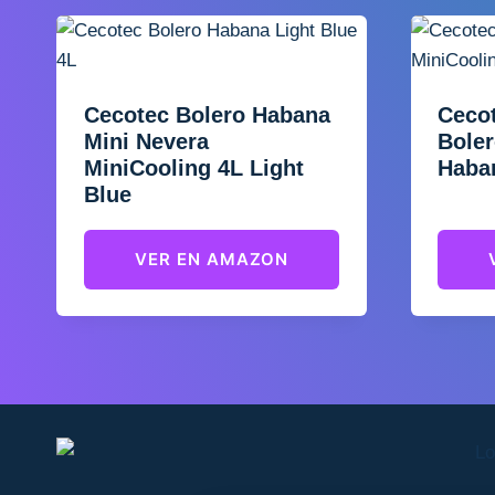
Cecotec Bolero Habana
Cecot
Mini Nevera
Boler
MiniCooling 4L Light
Haba
Blue
VER EN AMAZON