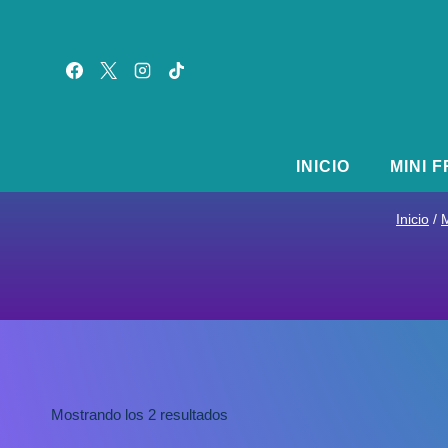
Saltar
al
contenido
INICIO
MINI 
Inicio
/
M
Mostrando los 2 resultados