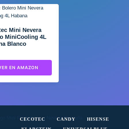
ec Mini Nevera
o MiniCooling 4L
na Blanco
VER EN AMAZON
CECOTEC
CANDY
HISENSE