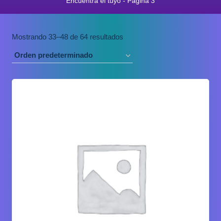
Encuentra el tuyo
- Página 3
Mostrando 33–48 de 64 resultados