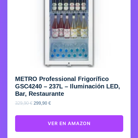
METRO Professional Frigorífico
GSC4240 – 237L – Iluminación LED,
Bar, Restaurante
El
El
329,90
€
299,90
€
precio
precio
original
actual
VER EN AMAZON
era:
es:
329,90 €.
299,90 €.