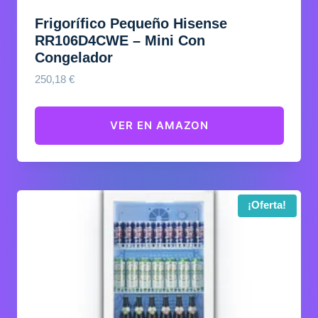
Frigorífico Pequeño Hisense
RR106D4CWE – Mini Con
Congelador
250,18
€
VER EN AMAZON
¡Oferta!