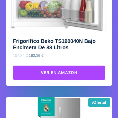
Frigorífico Beko TS190040N Bajo
Encimera De 88 Litros
El
El
197,84
€
192,16
€
precio
precio
original
actual
VER EN AMAZON
era:
es:
197,84 €.
192,16 €.
¡Oferta!