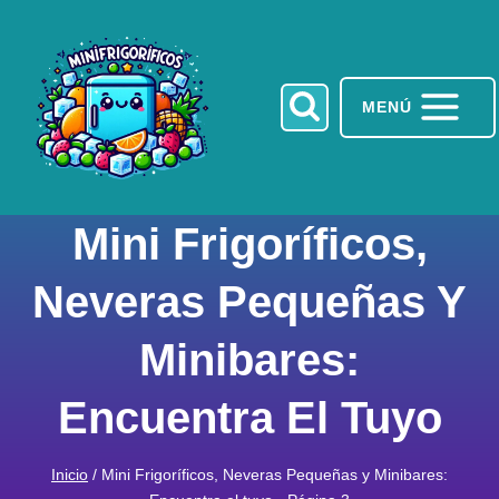
Saltar
al
contenido
MENÚ
Mini Frigoríficos,
Neveras Pequeñas Y
Minibares:
Encuentra El Tuyo
Inicio
/
Mini Frigoríficos, Neveras Pequeñas y Minibares: