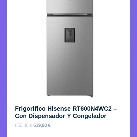
Frigorifico Hisense RT600N4WC2 –
Con Dispensador Y Congelador
El
El
859,00
€
619,90
€
precio
precio