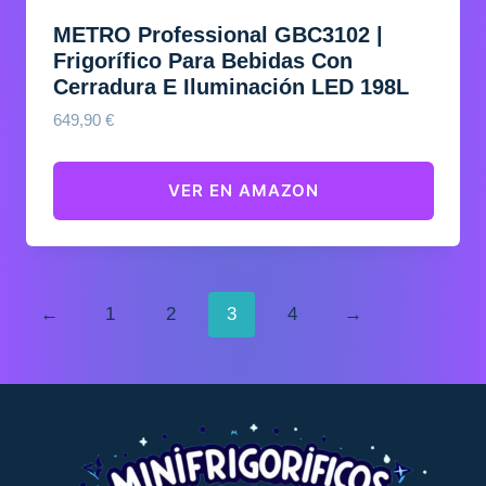
METRO Professional GBC3102 |
Frigorífico Para Bebidas Con
Cerradura E Iluminación LED 198L
649,90
€
VER EN AMAZON
←
1
2
3
4
→